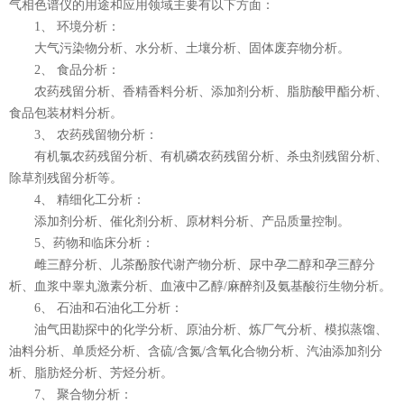
气相色谱仪的用途和应用领域主要有以下方面：
1、 环境分析：
大气污染物分析、水分析、土壤分析、固体废弃物分析。
2、 食品分析：
农药残留分析、香精香料分析、添加剂分析、脂肪酸甲酯分析、
食品包装材料分析。
3、 农药残留物分析：
有机氯农药残留分析、有机磷农药残留分析、杀虫剂残留分析、
除草剂残留分析等。
4、 精细化工分析：
添加剂分析、催化剂分析、原材料分析、产品质量控制。
5、药物和临床分析：
雌三醇分析、儿茶酚胺代谢产物分析、尿中孕二醇和孕三醇分
析、血浆中睾丸激素分析、血液中乙醇
/麻醉剂及氨基酸衍生物分析。
6、 石油和石油化工分析：
油气田勘探中的化学分析、原油分析、炼厂气分析、模拟蒸馏、
油料分析、单质烃分析、含硫
/含氮/含氧化合物分析、汽油添加剂分
析、脂肪烃分析、芳烃分析。
7、 聚合物分析：