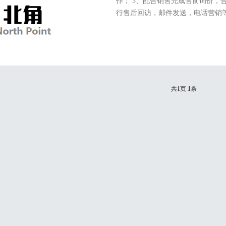
作； 3、配合销售完成售前询价，
行售后回访，邮件发送，电话营销等工
件； ...
共
1
页
1
条