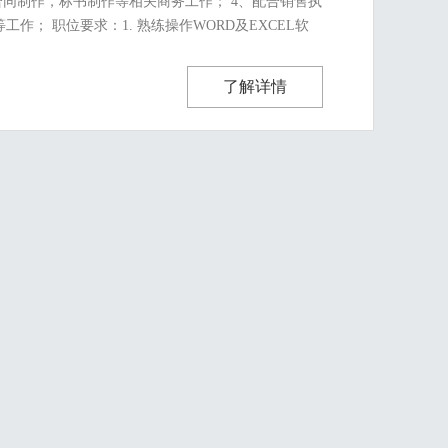
合同制作，标书制作等相关商务工作； 4、配合销售执
作； 职位要求：1. 熟练操作WORD及EXCEL软
了解详情