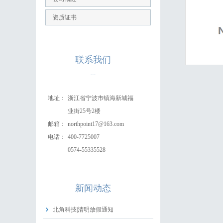
资质证书
联系
我们
400-7725007
地址：
浙江省宁波市镇海新城福
业街25号2楼
邮箱：
northpoint17@163.com
电话：
400-7725007
0574-55335528
新闻
动态
北角科技|清明放假通知