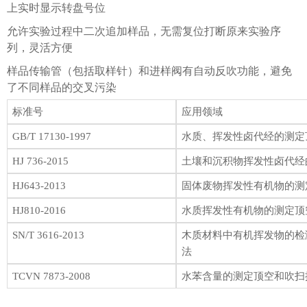
上实时显示转盘号位
允许实验过程中二次追加样品，无需复位打断原来实验序
列，灵活方便
样品传输管（包括取样针）和进样阀有自动反吹功能，避免
了不同样品的交叉污染
标准号
应用领域
GB/T 17130-1997
水质、挥发性卤代经的测定
HJ 736-2015
土壤和沉积物挥发性卤代经
HJ643-2013
固体废物挥发性有机物的测
HJ810-2016
水质挥发性有机物的测定顶
SN/T 3616-2013
木质材料中有机挥发物的检
法
TCVN 7873-2008
水苯含量的测定顶空和吹扫